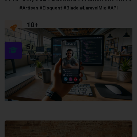
#Artisan #Eloquent #Blade #LaravelMix #API
10
+
Diensten
5
+
Computer Nerds