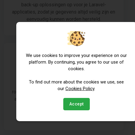
back-up oplossingen op voor je Laravel-
applicaties, zodat je gegevens altijd veilig zijn en
eenvoudig kunnen worden hersteld.
We use cookies to improve your experience on our
platform. By continuing, you agree to our use of
cookies.
Veiligheidsverbeteringen
To find out more about the cookies we use, see
Onze deskundige studenten implementeren
our
Cookies Policy
.
robuuste beveiligingsmaatregelen om je Laravel-
applicaties te beschermen tegen bedreigingen
Accept
en kwetsbaarheden, zodat je gegevens veilig
blijven.