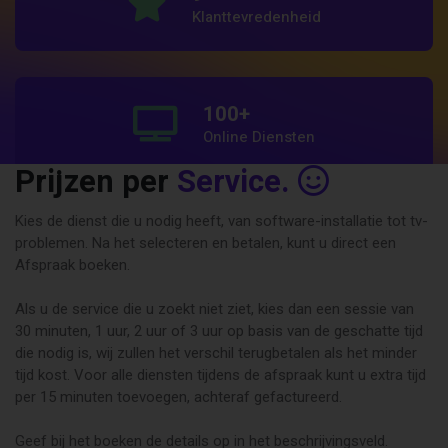
Klanttevredenheid
100
+
Online Diensten
Prijzen per
Service.
Kies de dienst die u nodig heeft, van software-installatie tot tv-
10
+
problemen. Na het selecteren en betalen, kunt u direct een
Computer "Nerds"
Afspraak boeken.
Als u de service die u zoekt niet ziet, kies dan een sessie van
30 minuten, 1 uur, 2 uur of 3 uur op basis van de geschatte tijd
24
/7
die nodig is, wij zullen het verschil terugbetalen als het minder
* Wereldwijde Hulp
tijd kost. Voor alle diensten tijdens de afspraak kunt u extra tijd
per 15 minuten toevoegen, achteraf gefactureerd.
Geef bij het boeken de details op in het beschrijvingsveld.