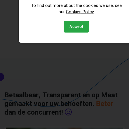
To find out more about the cookies we use, see
our
Cookies Policy
.
Boek uw tijdslot
Plan een Afspraak die u het beste uitkomt.
Accept
Betaalbaar, Transparant en op Maat
gemaakt voor uw behoeften.
Beter
dan de concurrent!