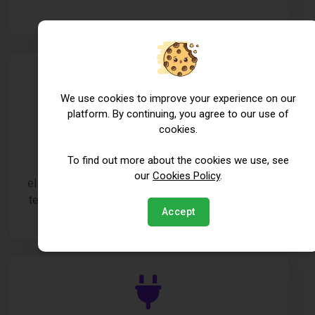
We use cookies to improve your experience on our
platform. By continuing, you agree to our use of
Beveiligingsverbeteringen
cookies.
Ons team beschermt uw website door
To find out more about the cookies we use, see
bedreigingen zoals virussen en malware te
our
Cookies Policy
.
elimineren en robuuste beveiligingsprotocollen in
te stellen om toekomstige risico's te voorkomen.
Accept