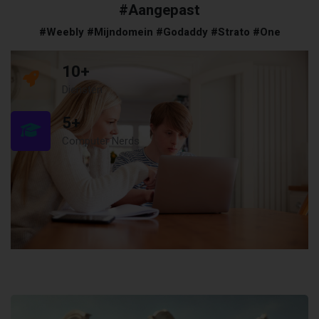
#Aangepast
#Weebly #Mijndomein #Godaddy #Strato #One
10
+
Diensten
5
+
Computer Nerds